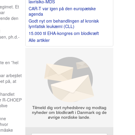
lavrisiko-MDS
egimet. Et
CAR-T var igen på den europæiske
har
agenda
nvende den
Godt nyt om behandlingen af kronisk
lymfatisk leukæmi (CLL)
i
15.000 til EHA-kongres om blodkræft
en, ph.d.-
Alle artikler
e en ”hel
har arbejdet
et på, at
”
ehandlet
for R-CHOEP
live
Tilmeld dig vort nyhedsbrev og modtag
nyheder om blodkræft i Danmark og de
øvrige nordiske lande.
unne
 hvor
g måske