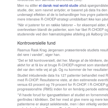
Men nu stiller
et dansk real-world-studie
altså spørgsmålste
studie, der, som navnet antyder, er baseret på data fra den 
undersøgt effekten af de to behandlinger hos yngre patient
mere intensive R-CHOEP-strategi umiddelbart ikke kan påv
”Når vi justerer for en række faktorer – for eksempel alder
overlevelsen blandt de patienter, som har fået R-CHOEP og
studerende ved den hæmatologiske afdeling på Aalborg Unive
Kontroversielle fund
Rasmus Rask Krag Jørgensen præsenterede studiets resul
del røre i vandet”, siger han.
”Det er lidt kontroversielt, det her. Mange af de klinikere, 
aktivt for at få lov at bruge R-CHOEP-regimet som standard
det var den rette vej at gå. Og nu kommer de her resultater 
Studiet inkluderede data fra 127 patienter behandlet med
med R-CHOP. Resultaterne viste, at den estimerede eventf
versus 63 procent og 79 procent for R-CHOP. I R-CHOEP-gru
progressionsfrie (RMS) inden for en femårig periode estime
”Vi havde forud for igangsættelsen af studiet en fornemmels
genfindes i klinikken. Det her med at give mere og mere kemo
patienterne er skarpt selekterede, men i den virkelig verde