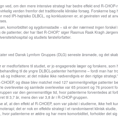
gn ved, om den mere intensive strategi har bedre effekt end R-CHOP-r
virkelig verden fremfor det traditionelle kliniske forsøg. Forskerne bag 
er med IPI-højrisiko DLBCL, og konklusionen er, at gevinsten ved at a
ises.
, køn, komorbiditet og sygdomsstadie – så er der nærmest ingen forskel 
 de patienter, der har fået R-CHOP,” siger Rasmus Rask Kragh Jørgens
rsitetshospital og studiets førsteforfatter.
tater ved Dansk Lymfom Gruppes (DLG) seneste årsmøde, og det skabt
der er medforfattere til studiet, er jo engagerede læger og forskere, som 
behandling til de yngre DLBCL-patienter herhjemme – fordi man har tro
så og indikerer, at det måske ikke nødvendigvis er den rigtige strategi.
 R-CHOEP, og disse blev matchet med 127 sammenlignelige patienter b
rie overlevelse og samlede overlevelse var 65 procent og 76 procent 
ppen var den gennemsnitlige tid, hvor patienterne forventedes at forb
ret til 3,7 år, mens den var 3,8 år i R-CHOP-gruppen.
e af, at den effekt af R-CHOEP, som var påvist i studierne, ikke helt k
terapi; det er nok en effektiv strategi i et randomiseret klinisk studie,
n, hvor patienterne er ældre og har mere komorbiditet, forholder det si