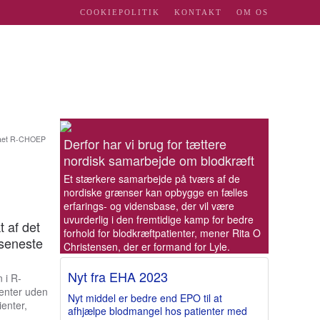
COOKIEPOLITIK
KONTAKT
OM OS
r fået R-CHOEP
Derfor har vi brug for tættere
nordisk samarbejde om blodkræft
Et stærkere samarbejde på tværs af de
nordiske grænser kan opbygge en fælles
erfarings- og vidensbase, der vil være
uvurderlig i den fremtidige kamp for bedre
t af det
forhold for blodkræftpatienter, mener Rita O
seneste
Christensen, der er formand for Lyle.
Nyt fra EHA 2023
 i R-
ienter uden
Nyt middel er bedre end EPO til at
ienter,
afhjælpe blodmangel hos patienter med