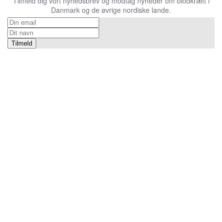
Tilmeld dig vort nyhedsbrev og modtag nyheder om blodkræft i
Danmark og de øvrige nordiske lande.
Tilmeld