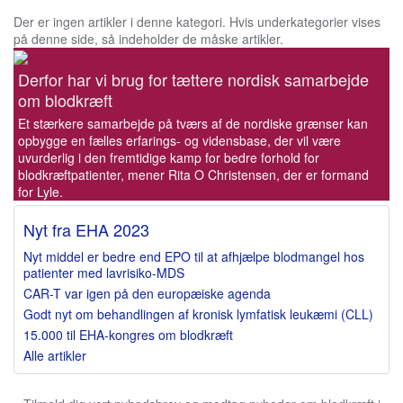
Der er ingen artikler i denne kategori. Hvis underkategorier vises
Skip to main content
på denne side, så indeholder de måske artikler.
Derfor har vi brug for tættere nordisk samarbejde
om blodkræft
Et stærkere samarbejde på tværs af de nordiske grænser kan
opbygge en fælles erfarings- og vidensbase, der vil være
uvurderlig i den fremtidige kamp for bedre forhold for
blodkræftpatienter, mener Rita O Christensen, der er formand
for Lyle.
Nyt fra EHA 2023
Nyt middel er bedre end EPO til at afhjælpe blodmangel hos
patienter med lavrisiko-MDS
CAR-T var igen på den europæiske agenda
Godt nyt om behandlingen af kronisk lymfatisk leukæmi (CLL)
15.000 til EHA-kongres om blodkræft
Alle artikler