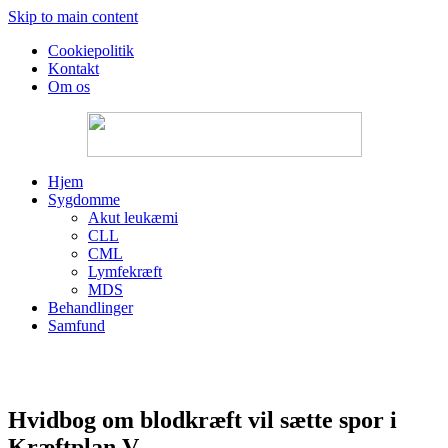
Skip to main content
Cookiepolitik
Kontakt
Om os
Hjem
Sygdomme
Akut leukæmi
CLL
CML
Lymfekræft
MDS
Behandlinger
Samfund
Hvidbog om blodkræft vil sætte spor i
Kræftplan V