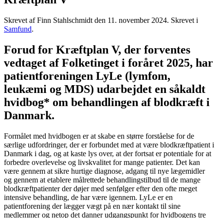
Skrevet af Finn Stahlschmidt den
11. november 2024
. Skrevet i
Samfund
.
Forud for Kræftplan V, der forventes
vedtaget af Folketinget i foråret 2025, har
patientforeningen LyLe (lymfom,
leukæmi og MDS) udarbejdet en såkaldt
hvidbog* om behandlingen af blodkræft i
Danmark.
Formålet med hvidbogen er at skabe en større forståelse for de
særlige udfordringer, der er forbundet med at være blodkræftpatient i
Danmark i dag, og at kaste lys over, at der fortsat er potentiale for at
forbedre overlevelse og livskvalitet for mange patienter. Det kan
være gennem at sikre hurtige diagnose, adgang til nye lægemidler
og gennem at etablere målrettede behandlingstilbud til de mange
blodkræftpatienter der døjer med senfølger efter den ofte meget
intensive behandling, de har være igennem. LyLe er en
patientforening der lægger vægt på en nær kontakt til sine
medlemmer og netop det danner udgangspunkt for hvidbogens tre