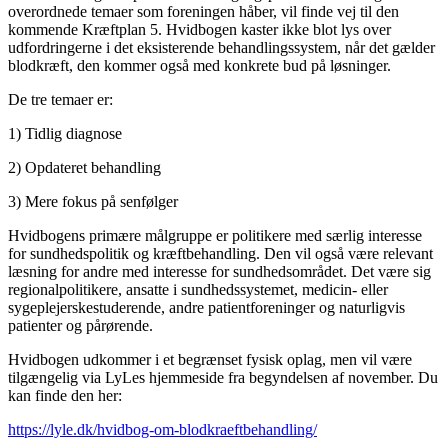
overordnede temaer som foreningen håber, vil finde vej til den
kommende Kræftplan 5. Hvidbogen kaster ikke blot lys over
udfordringerne i det eksisterende behandlingssystem, når det gælder
blodkræft, den kommer også med konkrete bud på løsninger.
De tre temaer er:
1) Tidlig diagnose
2) Opdateret behandling
3) Mere fokus på senfølger
Hvidbogens primære målgruppe er politikere med særlig interesse
for sundhedspolitik og kræftbehandling. Den vil også være relevant
læsning for andre med interesse for sundhedsområdet. Det være sig
regionalpolitikere, ansatte i sundhedssystemet, medicin- eller
sygeplejerskestuderende, andre patientforeninger og naturligvis
patienter og pårørende.
Hvidbogen udkommer i et begrænset fysisk oplag, men vil være
tilgængelig via LyLes hjemmeside fra begyndelsen af november. Du
kan finde den her:
https://lyle.dk/hvidbog-om-blodkraeftbehandling/