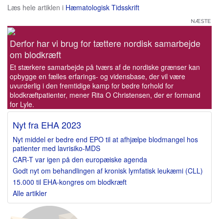
Læs hele artiklen i
Hæmatologisk Tidsskrift
NÆSTE
Derfor har vi brug for tættere nordisk samarbejde
om blodkræft
Et stærkere samarbejde på tværs af de nordiske grænser kan
opbygge en fælles erfarings- og vidensbase, der vil være
uvurderlig i den fremtidige kamp for bedre forhold for
blodkræftpatienter, mener Rita O Christensen, der er formand
for Lyle.
Nyt fra EHA 2023
Nyt middel er bedre end EPO til at afhjælpe blodmangel hos
patienter med lavrisiko-MDS
CAR-T var igen på den europæiske agenda
Godt nyt om behandlingen af kronisk lymfatisk leukæmi (CLL)
15.000 til EHA-kongres om blodkræft
Alle artikler