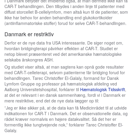
I Danmark betyder det imidlertid også, at man dermed ikke kan få
CAR-T behandlingen. Den tilbydes i anden linje til patienter med
diffust storcellet B-cellelymfom, men altså kun til de patienter, som
ikke har behov for anden behandling end glukokortikoider
(antiinflammatoriske stoffer) forud for selve CAR-T-behandlingen.
Danmark er restriktiv
Derfor er de nye data fra USA interessante. De siger noget om,
hvordan bridgingterapi påvirker effekten af CAR-T. Studiet er
netop blevet præsenteret ved det amerikanske hæmatologiske
selskabs årskongres ASH.
Og studiet viser altså, at man sagtens kan opnå gode resultater
med CAR-T-celleterapi, selvom patienterne får bridging forud for
behandlingen. Tarec Christoffer El-Galaly, formand for Dansk
Lymfom Gruppe og professor på hæmatologisk afdeling ved
Aalborg Universitetshospital, forklarer til
Hæmatologisk Tidsskrift
,
at det er relevant i en dansk sammenhæng, fordi vi i Danmark er
mere restriktive, end det de nye data lægger op til:
”Jeg er ikke sikker på, at de data kan få Medicinrådet til at udvide
indikationen for CAR-T i Danmark. Det er observationelle data, og
rådet kræver normalvis en højere datakvalitet. Så det her er
formentlig ikke tungtvejende nok,” forklarer Tarec Christoffer El-
Galaly.