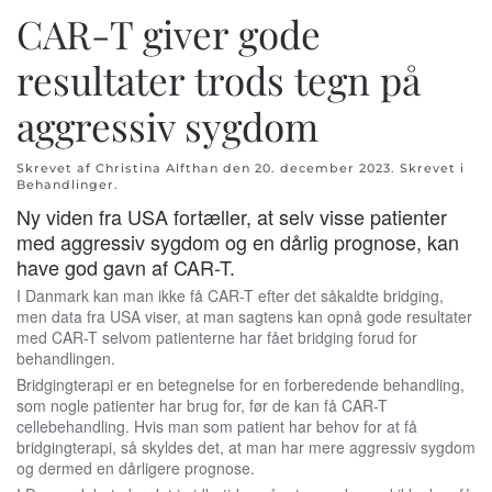
CAR-T giver gode
Skip to main content
resultater trods tegn på
aggressiv sygdom
Skrevet af Christina Alfthan den
20. december 2023
. Skrevet i
Behandlinger
.
Ny viden fra USA fortæller, at selv visse patienter
med aggressiv sygdom og en dårlig prognose, kan
have god gavn af CAR-T.
I Danmark kan man ikke få CAR-T efter det såkaldte bridging,
men data fra USA viser, at man sagtens kan opnå gode resultater
med CAR-T selvom patienterne har fået bridging forud for
behandlingen.
Bridgingterapi er en betegnelse for en forberedende behandling,
som nogle patienter har brug for, før de kan få CAR-T
cellebehandling. Hvis man som patient har behov for at få
bridgingterapi, så skyldes det, at man har mere aggressiv sygdom
og dermed en dårligere prognose.