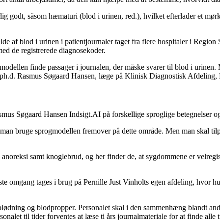
g godt, såsom hæmaturi (blod i urinen, red.), hvilket efterlader et mørket
ilfælde af blod i urinen i patientjournaler taget fra flere hospitaler i 
ed de registrerede diagnosekoder.
modellen finde passager i journalen, der måske svarer til blod i urinen.
ph.d. Rasmus Søgaard Hansen, læge på Klinisk Diagnostisk Afdeling, Esb
mus Søgaard Hansen Indsigt.AI på forskellige sproglige betegnelser og v
 kan man bruge sprogmodellen fremover på dette område. Men man skal t
 anoreksi samt knoglebrud, og her finder de, at sygdommene er velregi
første omgang tages i brug på Pernille Just Vinholts egen afdeling, hvor 
 blødning og blodpropper. Personalet skal i den sammenhæng blandt ande
sonalet til tider forventes at læse ti års journalmateriale for at finde al