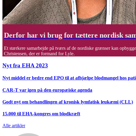
Derfor har vi brug for tættere nordisk s
Et stærkere samarbejde på tværs af de nordiske grænser kan opbygge e
Christensen, der er formand for Lyle.
Nyt fra EHA 2023
Nyt middel er bedre end EPO til at afhjælpe blodmangel hos pat
CAR-T var igen på den europæiske agenda
Godt nyt om behandlingen af kronisk lymfatisk leukæmi (CLL)
15.000 til EHA-kongres om blodkræft
Alle artikler