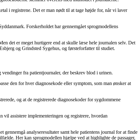
al i registrene. Det er man nødt til at tage højde for, når vi laver
Region Syddanmark. Forskerholdet har gennemgået sprogmodellens
 Men det er meget hurtigere end at skulle læse hele journalen selv. Det
jerg og Grindsted Sygehus, og førsteforfatter til studiet.
endinger fra patientjournaler, der beskrev blod i urinen.
ilpasse den for hver diagnosekode eller symptom, som man ønsker at
strerede, og at de registrerede diagnosekoder for sygdommene
hun vil assistere implementeringen og registrere, hvordan
t gennemgå analyseresultater samt hele patientens journal for at finde
le tilfælde. Her kan sprogmodellen hjælpe ved at highlighte de passager,