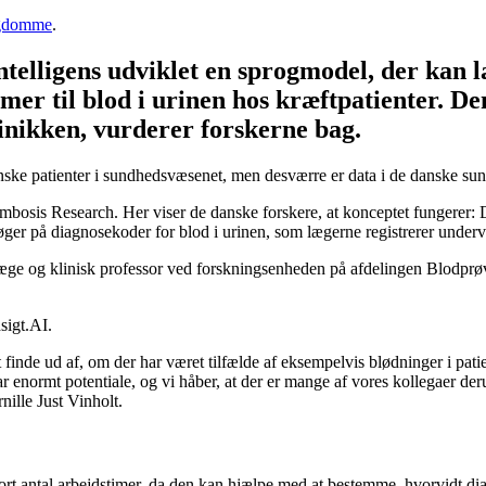
gdomme
.
ntelligens udviklet en sprogmodel, der kan 
mer til blod i urinen hos kræftpatienter. De
klinikken, vurderer forskerne bag.
nske patienter i sundhedsvæsenet, men desværre er data i de danske sund
ombosis Research. Her viser de danske forskere, at konceptet fungerer: D
øger på diagnosekoder for blod i urinen, som lægerne registrerer undervej
erlæge og klinisk professor ved forskningsenheden på afdelingen Blodp
dsigt.AI.
t finde ud af, om der har været tilfælde af eksempelvis blødninger i pati
har enormt potentiale, og vi håber, at der er mange af vores kollegaer d
ille Just Vinholt.
tort antal arbejdstimer, da den kan hjælpe med at bestemme, hvorvidt 