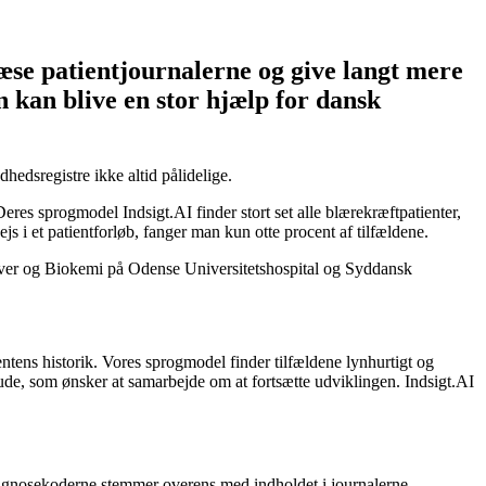
læse patientjournalerne og give langt mere
n kan blive en stor hjælp for dansk
hedsregistre ikke altid pålidelige.
eres sprogmodel Indsigt.AI finder stort set alle blærekræftpatienter,
s i et patientforløb, fanger man kun otte procent af tilfældene.
røver og Biokemi på Odense Universitetshospital og Syddansk
entens historik. Vores sprogmodel finder tilfældene lynhurtigt og
erude, som ønsker at samarbejde om at fortsætte udviklingen. Indsigt.AI
diagnosekoderne stemmer overens med indholdet i journalerne.