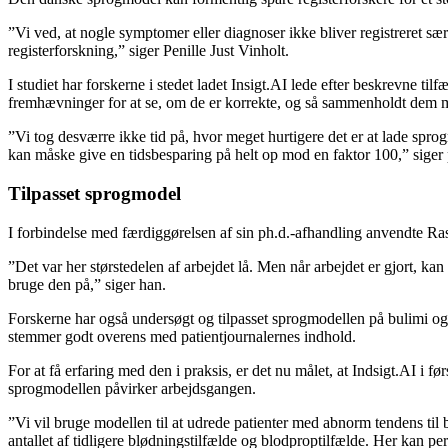
”Vi ved, at nogle symptomer eller diagnoser ikke bliver registreret særli
registerforskning,” siger Penille Just Vinholt.
I studiet har forskerne i stedet ladet Insigt.AI lede efter beskrevne t
fremhævninger for at se, om de er korrekte, og så sammenholdt dem m
”Vi tog desværre ikke tid på, hvor meget hurtigere det er at lade sprog
kan måske give en tidsbesparing på helt op mod en faktor 100,” siger 
Tilpasset sprogmodel
I forbindelse med færdiggørelsen af sin ph.d.-afhandling anvendte Ras
”Det var her størstedelen af arbejdet lå. Men når arbejdet er gjort,
bruge den på,” siger han.
Forskerne har også undersøgt og tilpasset sprogmodellen på bulimi og
stemmer godt overens med patientjournalernes indhold.
For at få erfaring med den i praksis, er det nu målet, at Indsigt.AI i 
sprogmodellen påvirker arbejdsgangen.
”Vi vil bruge modellen til at udrede patienter med abnorm tendens til
antallet af tidligere blødningstilfælde og blodproptilfælde. Her kan per