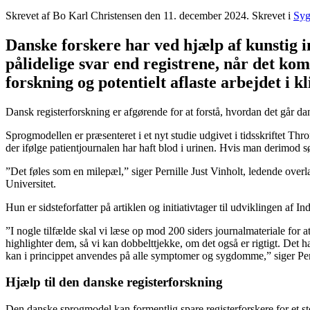
Skrevet af Bo Karl Christensen den
11. december 2024
. Skrevet i
Sy
Danske forskere har ved hjælp af kunstig i
pålidelige svar end registrene, når det kom
forskning og potentielt aflaste arbejdet i 
Dansk registerforskning er afgørende for at forstå, hvordan det går da
Sprogmodellen er præsenteret i et nyt studie udgivet i tidsskriftet Thr
der ifølge patientjournalen har haft blod i urinen. Hvis man derimod s
”Det føles som en milepæl,” siger Pernille Just Vinholt, ledende ov
Universitet.
Hun er sidsteforfatter på artiklen og initiativtager til udviklingen af In
”I nogle tilfælde skal vi læse op mod 200 siders journalmateriale for a
highlighter dem, så vi kan dobbelttjekke, om det også er rigtigt. Det 
kan i princippet anvendes på alle symptomer og sygdomme,” siger Pern
Hjælp til den danske registerforskning
Den danske sprogmodel kan formentlig spare registerforskere for et s