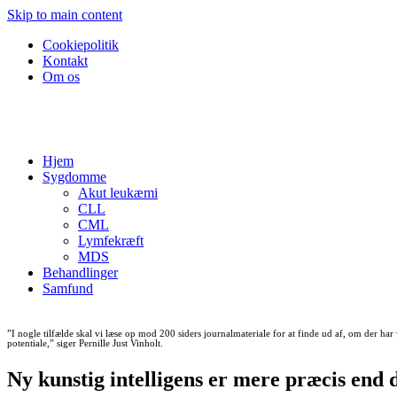
Skip to main content
Cookiepolitik
Kontakt
Om os
Hjem
Sygdomme
Akut leukæmi
CLL
CML
Lymfekræft
MDS
Behandlinger
Samfund
”I nogle tilfælde skal vi læse op mod 200 siders journalmateriale for at finde ud af, om der har
potentiale,” siger Pernille Just Vinholt.
Ny kunstig intelligens er mere præcis end 